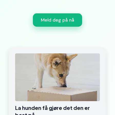
Meld deg på nå
La hunden få gjøre det den er
best på